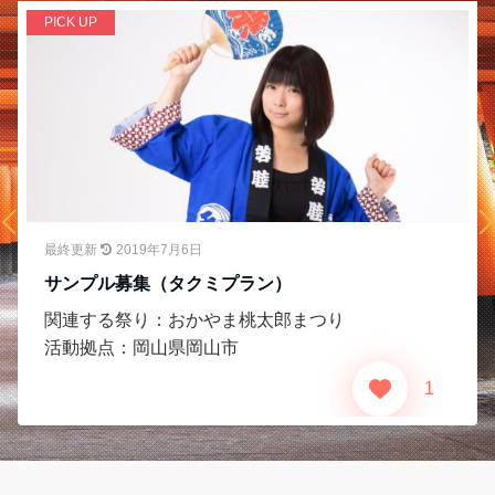
PICK UP
P
最終更新
2019年7月6日
サンプル募集（タクミプラン）
関連する祭り：
おかやま桃太郎まつり
活動拠点：
岡山県
岡山市
1