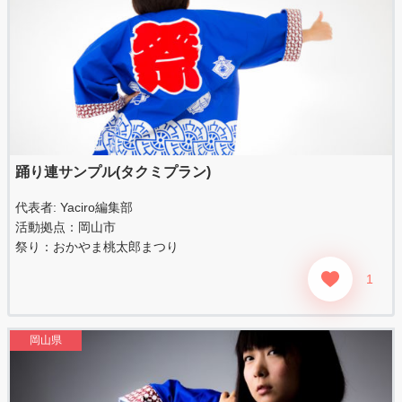
踊り連サンプル(タクミプラン)
代表者:
Yaciro編集部
活動拠点：岡山市
祭り：
おかやま桃太郎まつり
1
岡山県