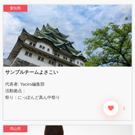
愛知県
サンプルチームよさこい
代表者:
Yaciro編集部
活動拠点：
祭り：
にっぽんど真ん中祭り
1
岡山県