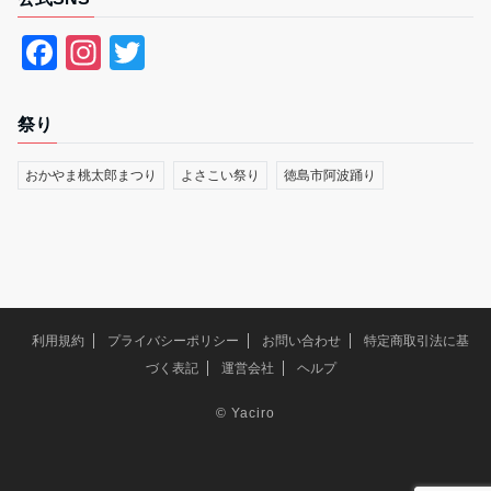
F
In
T
a
st
wi
c
a
tt
祭り
e
gr
er
おかやま桃太郎まつり
よさこい祭り
徳島市阿波踊り
b
a
o
m
o
k
利用規約
プライバシーポリシー
お問い合わせ
特定商取引法に基
づく表記
運営会社
ヘルプ
©
Yaciro