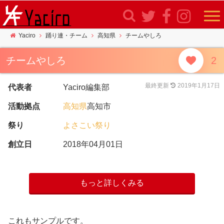
Yaciro
踊り連・チーム
高知県
チームやしろ
2
チームやしろ
最終更新
2019年1月17日
代表者
Yaciro編集部
活動拠点
高知県
高知市
祭り
よさこい祭り
創立日
2018年04月01日
もっと詳しくみる
これもサンプルです。