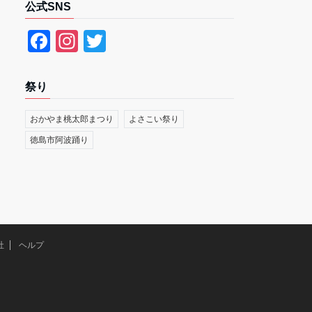
公式SNS
F
In
T
a
st
wi
c
a
tt
祭り
e
gr
er
おかやま桃太郎まつり
よさこい祭り
b
a
徳島市阿波踊り
o
m
o
k
社
ヘルプ