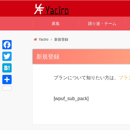
募集
踊り連・チーム
Yaciro
新規登録
F
新規登録
a
T
c
w
H
プランについて知りたい方は、
プラ
e
i
a
共
b
t
t
有
[wpuf_sub_pack]
o
t
e
o
e
n
k
r
a