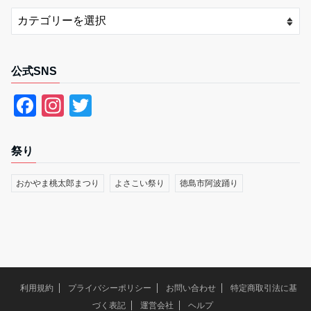
公式SNS
F
In
T
a
st
wi
c
a
tt
祭り
e
gr
er
おかやま桃太郎まつり
よさこい祭り
徳島市阿波踊り
b
a
o
m
o
k
利用規約
プライバシーポリシー
お問い合わせ
特定商取引法に基
づく表記
運営会社
ヘルプ